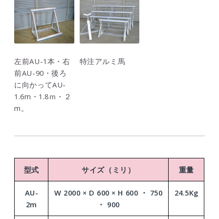
左前AU-1本・右
特注アルミ馬
前AU-90・後ろ
に向かってAU-
1.6m・1.8ｍ・２
m。
型式
サイズ（ミリ）
重量
AU-
W 2000 × D 600 × H 600 ・ 750
24.5Kg
2m
・ 900