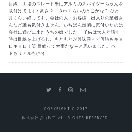
目線 工場のスレート壁にアルミのスパイダーちゃんを
取付けてます♪ 高さ２．３ｍくらいのとこかな？ ひと
月くらい経っても、会社の人・お客様・出入りの業者さ
んなど誰も気付きません。いちばん最初に気付いたのは
会社に遊びに来たうちの娘でした。 子供は大人と話す
時は目線を上げるし、もともとが興味津々で何時もキョ
ロキョロ！笑 目線って大事だな～と思いました。ハー
トもリアルも(^^)
COPYRIGHT C 2017
株式会社須山鉄工 ALL RIGHTS RESERVED.