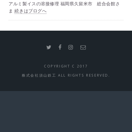
アルミ製イスの溶接修理 福岡県久留米市 総合会館さ
ま
続きはブログへ
COPYRIGHT C 2017
株式会社須山鉄工 ALL RIGHTS RESERVED.