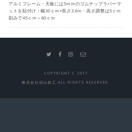
アルミフレーム・天板には5ｍｍのゴムチップラバーマ
ットを貼付け・幅30ｃｍ×長さ3.6ｍ・高さ調整は5ｃｍ
刻みで45ｃｍ～60ｃｍ
COPYRIGHT C 2017
株式会社須山鉄工 ALL RIGHTS RESERVED.