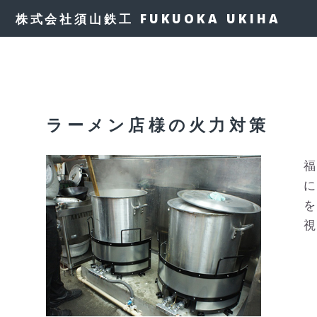
株式会社須山鉄工 FUKUOKA UKIHA
ラーメン店様の火力対策
福
に
を
視