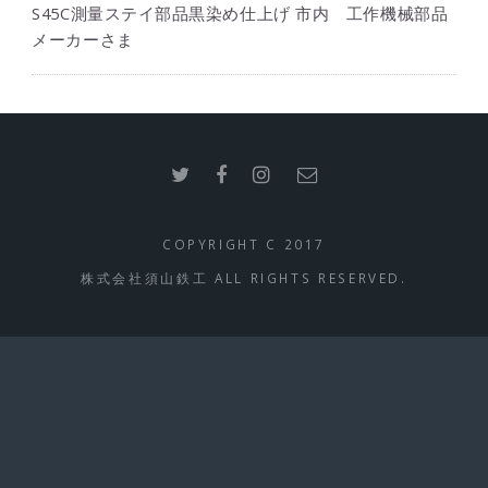
S45C測量ステイ部品黒染め仕上げ 市内 工作機械部品
メーカーさま
COPYRIGHT C 2017
株式会社須山鉄工 ALL RIGHTS RESERVED.