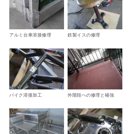
アルミ台車溶接修理
鉄製イスの修理
バイク溶接加工
外階段への修理と補強