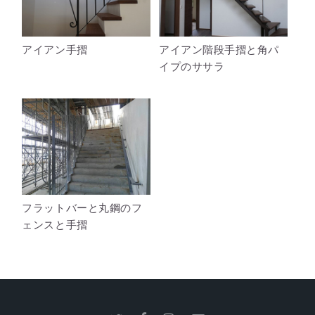
アイアン手摺
アイアン階段手摺と角パ
イプのササラ
フラットバーと丸鋼のフ
ェンスと手摺